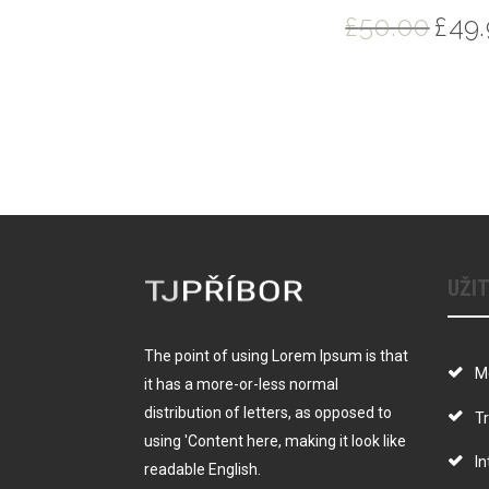
£
50.00
£
49
UŽI
The point of using Lorem Ipsum is that
M
it has a more-or-less normal
distribution of letters, as opposed to
Tr
using 'Content here, making it look like
In
readable English.