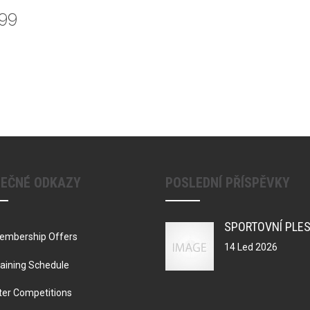
.99
TEČNÉ ODKAZY
POSLEDNÍ PŘÍSPĚVKY
embership Offers
14 Led 2026
aining Schedule
ter Competitions